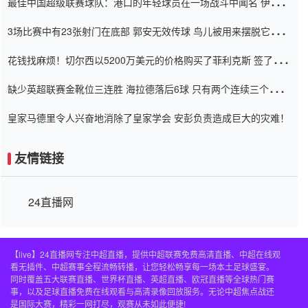
最佳中国超级联赛球队：港口的年轻球员在一场战斗中闻名 伊万放
弃了泰桑（Taishan）
3场比赛中有23张射门在底部 郭安无效传球 鸟儿被用来摆脱它
Setien痴迷于三名后卫
花钱找麻烦！切尔西以5200万美元的价格购买了菲利克斯 签了7年
并在半年内租了夏窗口
缺少英超联赛金靴位三连胜 海拉德落后6球 只有两个连续三个连续
三靴
皇家马德里令人兴奋地消除了皇家学会 安彭负责造成巨大的灾难！
友情链接
24直播网
【live】24直播网专注中超直播，提供中超联赛免费高清直播、中超在线观
看无插件、中超赛事全程流畅转播，让您轻松畅享每一场本土足球盛宴。
同时覆盖五大联赛直播、世界杯直播、英超直播、欧冠直播等全球热门赛
事，以及足球直播免费在线观看与高清录像回放服务。无论中超焦点战还
是国际大赛，精彩一网打尽，观赛从未如此便捷!