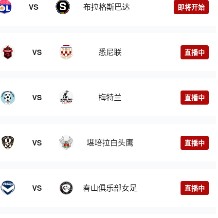
布拉格斯巴达
VS
即将开始
悉尼联
VS
直播中
梅特兰
VS
直播中
堪培拉白头鹰
VS
直播中
春山俱乐部女足
VS
直播中