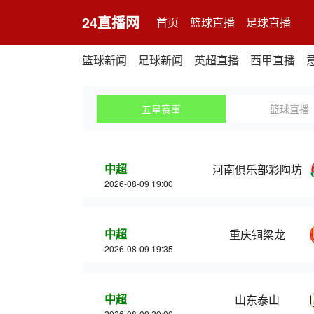
24直播网
首页
篮球直播
足球直播
篮球新闻
足球新闻
英超直播
西甲直播
五星赛事
篮球直播
中超
河南俱乐部彩陶坊
2026-08-09 19:00
中超
重庆铜梁龙
2026-08-09 19:35
中超
山东泰山
2026-08-09 20:00