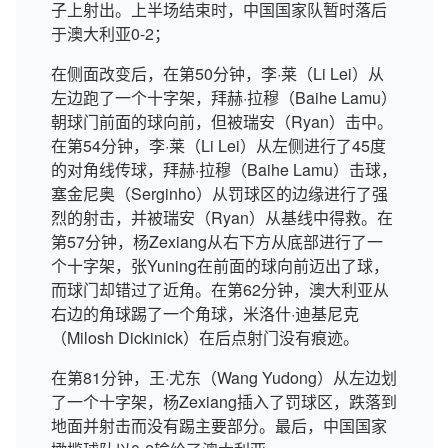
子上射出。上半场结束时，中国国家队暂时落后
于澳大利亚0-2；
在侧面改变后，在第50分钟，李·莱（Li Lei）从
左边跑了一个十字架，拜赫·拉穆（Baihe Lamu）
朝球门前面的球向前，但被瑞安（Ryan）击中。
在第54分钟，李·莱（Li Lei）从左侧进行了45度
的对角线传球，拜赫·拉穆（Baihe Lamu）击球，
塞金尼奥（Serginho）从罚球区的边缘进行了强
烈的射击，并被瑞安（Ryan）从基线中得救。在
第57分钟，杨Zexiang从右下方从底部进行了一
个十字架，张Yuning在前面的球向前迈出了球，
而球门却错过了近角。在第62分钟，澳大利亚从
右边的角球踢了一个角球，米洛什·迪基尼克
（Milosh Dickinick）在后点射门没有痕迹。
在第81分钟，王·尤东（Wang Yudong）从左边划
了一个十字架，杨Zexiang插入了罚球区，跌落到
地面并射击而没有踢主要部分。最后，中国国家