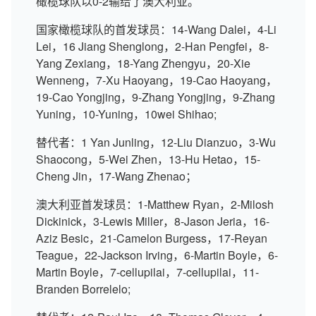
橄榄球队以0-2输给了澳大利亚。
国家橄榄球队的首发球员：14-Wang Dalei，4-Li
Lei，16 Jiang Shenglong，2-Han Pengfei，8-
Yang Zexiang，18-Yang Zhengyu，20-Xie
Wenneng，7-Xu Haoyang，19-Cao Haoyang，
19-Cao Yongjing，9-Zhang Yongjing，9-Zhang
Yuning，10-Yuning，10wei Shihao;
替代者：1 Yan Junling，12-Liu Dianzuo，3-Wu
Shaocong，5-Wei Zhen，13-Hu Hetao，15-
Cheng Jin，17-Wang Zhenao；
澳大利亚首发球员：1-Matthew Ryan，2-Milosh
Dickinick，3-Lewis Miller，8-Jason Jeria，16-
Aziz Besic，21-Camelon Burgess，17-Reyan
Teague，22-Jackson Irving，6-Martin Boyle，6-
Martin Boyle，7-cellupilai，7-cellupilai，11-
Branden Borrelelo;