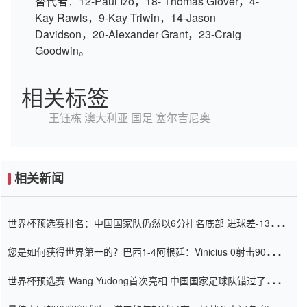
替代者：12-Paul Izo，18- Thomas Glover，4-
Kay Rawls，9-Kay Triwin，14-Jason
Davidson，20-Alexander Grant，23-Craig
Goodwin。
相关标签
王钰栋
澳大利亚
国足
塞尔吉尼奥
相关新闻
世界杯预选赛排名：中国国家队仍然以6分排名底部 进球差-13令人
震惊
您是如何获得世界第一的？巴西1-4阿根廷：Vinicius 0射击90分钟
内
世界杯预选赛-Wang Yudong首次亮相 中国国家足球队错过了世界
杯0-2