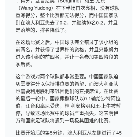
了得分，塞吉尼奥（Serginho）和王·尤东
（Wang Yudong）在下半场首次亮相，没有球队
重写得分，整个比赛都无法得分，而中国国家队
则在澳大利亚失去了0-2，并继续排名0-2，并且
是落地的，排名降低了。
在这场比赛之后，中国球队完全错过了该小组的
前两名，并获得了世界杯的资格，并且只能努力
进入该小组的前四名，并让一名参加第四阶段的
季后赛。
这个游戏对两个球队都非常重要。中国国家队迫
切需要得分以保持排位赛的希望，而澳大利亚队
也需要利用胜利来巩固他们的直接席位。在比赛
的最后一轮中，国家橄榄球队以0-1输给沙特阿拉
伯，江台和高尼受伤，林·利安格明和王·上牛被暂
停，导致这场比赛中的球员严重损失，这表明伊
万和国家足球队将遇到一场极其困难的比赛。
比赛开始后的第5分钟，澳大利亚从左侧进行了45