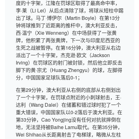
度的十字架，江隆在罚球区取得了最高命中率，
李·莱（Li Lei）从后点清除了球，将球从短柱中踢
出了球。马丁·博伊尔（Martin Boyle）在第13分
钟将球推到了近距离的推杆中，澳大利亚反击，
西·温宁（Xie Wenneng）在中场获得了一张黄
牌，他积累了两张黄牌，下一次与印度尼西亚的
生死之战被暂停。在第16分钟，澳大利亚从右边
派出了一个十字架，杰克逊·欧文（Jackson
Irving）在罚球区的射门被封锁，然后他立即反击
脚下的黄·宗尤（Huang Zhengyu）的球，左脚得
分，中国国家足球队落后0-1；
在第29分钟，澳大利亚从右侧的底部从右侧划出
了一个十字架，在罚球点附近的小刺球射击，王·
达利（Wang Dalei）在储蓄和错过球时犯了一个
重大错误，中国国家队以0-2落后于澳大利亚。在
第33分钟，Cao Yongjing没有任何对抗就摔倒在
地，无法坚持被Baihe Lamu取代。在第35分钟，
Wei Shihao从长距离射击了电梯球，略微从左柱