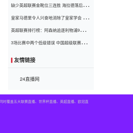
缺少英超联赛金靴位三连胜 海拉德落后6球
窗口
只有两个连续三个连续三靴
皇家马德里令人兴奋地消除了皇家学会 安
彭负责造成巨大的灾难！
英超联赛排行榜：阿森纳追逐利物浦9分 曼
联连续三件坏事
3场比赛中两个低级错误 中国超级联赛的前
守门员很老 是时候让位了 最好的继任者出
现
友情链接
24直播网
。同时覆盖五大联赛直播、世界杯直播、英超直播、欧冠直