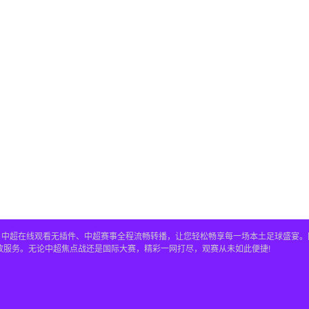
直播、中超在线观看无插件、中超赛事全程流畅转播，让您轻松畅享每一场本土足球盛宴
放服务。无论中超焦点战还是国际大赛，精彩一网打尽，观赛从未如此便捷!