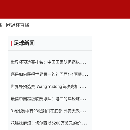
播
欧冠杯直播
足球新闻
世界杯预选赛排名：中国国家队仍然以6分
排名底部 进球差-13令人震惊
您是如何获得世界第一的？巴西1-4阿根
廷：Vinicius 0射击90分钟内
世界杯预选赛-Wang Yudong首次亮相 中国
国家足球队错过了世界杯0-2
最佳中国超级联赛球队：港口的年轻球员在
一场战斗中闻名 伊万放弃了泰桑
3场比赛中有23张射门在底部 郭安无效传球
（Taishan）
鸟儿被用来摆脱它 Setien痴迷于三名后卫
花钱找麻烦！切尔西以5200万美元的价格
购买了菲利克斯 签了7年 并在半年内租了夏