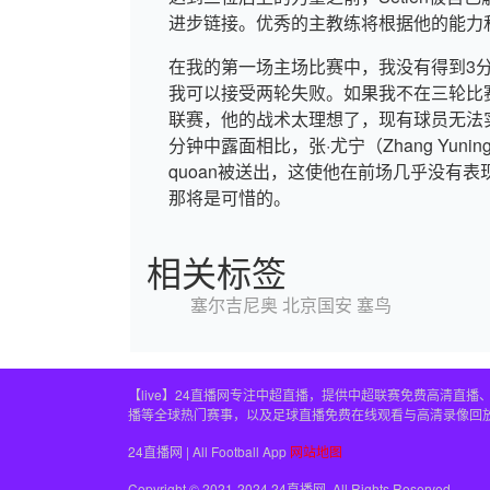
进步链接。优秀的主教练将根据他的能力
在我的第一场主场比赛中，我没有得到3
我可以接受两轮失败。如果我不在三轮比赛中
联赛，他的战术太理想了，现有球员无法
分钟中露面相比，张·尤宁（Zhang Yu
quoan被送出，这使他在前场几乎没有
那将是可惜的。
相关标签
塞尔吉尼奥
北京国安
塞鸟
【live】24直播网专注中超直播，提供中超联赛免费高清
播等全球热门赛事，以及足球直播免费在线观看与高清录像回
24直播网 | All Football App
网站地图
Copyright © 2021-2024 24直播网. All Rights Reserved.