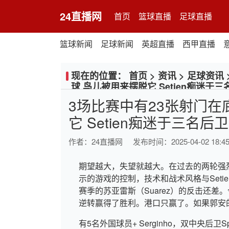
24直播网
首页
篮球直播
足球直播
篮球新闻
足球新闻
英超直播
西甲直播
现在的位置：
首页
>
资讯
>
足球资讯
球 鸟儿被用来摆脱它 Setien痴迷于三
3场比赛中有23张射门在
它 Setien痴迷于三名后卫
作者：
24直播网
发布时间：2025-04-02 18:45
期望越大，失望就越大。在过去的两轮强
示的游戏的控制，技术和战术风格与Seti
赛季的苏亚雷斯（Suarez）的反击还差。今
逆转赢得了胜利。港口只赢了。如果郭安
有5名外国球员+ Serginho，双中央后卫Spay