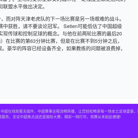
和联盟水平做出决定。
分，而对阵天津老虎队的下一场比赛是另一场艰难的战斗。
获胜，请不要谈论冠军。 Setien可能低估了中国超级
实现传球和控制足球的概念。与他在前两轮比赛的最后20
ning）在比赛的第63分钟比赛，但是在比赛不到5分钟之后，
表现。豪华的阵容已经设备齐全，如果教练的问题被浪费掉，
直播、中超在线观看无插件、中超赛事全程流畅转播，让您轻松畅享每一场本土足球盛宴
放服务。无论中超焦点战还是国际大赛，精彩一网打尽，观赛从未如此便捷!