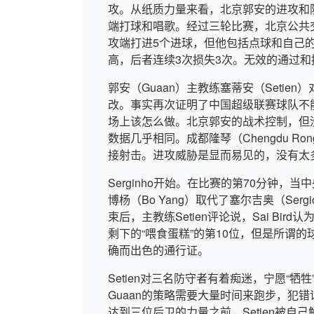
攻。从纸质力量来看，北京郭安的进攻和
端打球和唱歌。经过三轮比赛，北京公共
攻端打进5个进球，但他包括点球和自己的进
高，后者连续3次损失3次。无效的通过
郭安（Guaan）主教练塞蒂安（Seti
改。事实再次证明了中国超级联赛球队不
场上该怎么做。北京郭安的战术控制，但
数据几乎相同。成都隆琴（Chengdu Ro
接射击。进攻威胁是显而易见的，没有太
Serginho开始。在比赛的第70分钟，当中
博杨（Bo Yang）取代了塞尔吉奥（Se
束后，主教练Setien评论说，Sai Bi
剩下的“喂食蛋糕”的第10位，但是所谓
确而出色的通行证。
Setien对三名防守者有着痴迷，宁愿“牺牲
Guaan的策略需要大量时间来跑步，犯
达到三位后卫的力量之前，Setien被