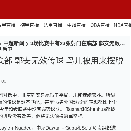
意甲直播
德甲直播
法甲直播
中超直播
CBA直播
NBA直
>
中超新闻
>
3场比赛中有23张射门在底部 郭安无效传
名后卫
底部 郭安无效传球 鸟儿被用来摆脱
:00
烈对话中，北京郭安只赢得了平局，未能连续获胜。所显
en的传球足球不匹配，甚至“ 6名外国球员”的表现都比上个
年超级联赛中没有弱势球队。 Taishan和Shenhua都被
的进攻没有改善，他将无法触摸冠军奖杯。
ic + Ngadeu，中场Dawan + Guga和Seiui负责组织进