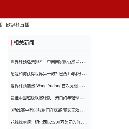
播
欧冠杯直播
相关新闻
世界杯预选赛排名：中国国家队仍然以6分
排名底部 进球差-13令人震惊
您是如何获得世界第一的？巴西1-4阿根
廷：Vinicius 0射击90分钟内
世界杯预选赛-Wang Yudong首次亮相 中国
国家足球队错过了世界杯0-2
最佳中国超级联赛球队：港口的年轻球员在
一场战斗中闻名 伊万放弃了泰桑
3场比赛中有23张射门在底部 郭安无效传球
（Taishan）
鸟儿被用来摆脱它 Setien痴迷于三名后卫
花钱找麻烦！切尔西以5200万美元的价格
购买了菲利克斯 签了7年 并在半年内租了夏