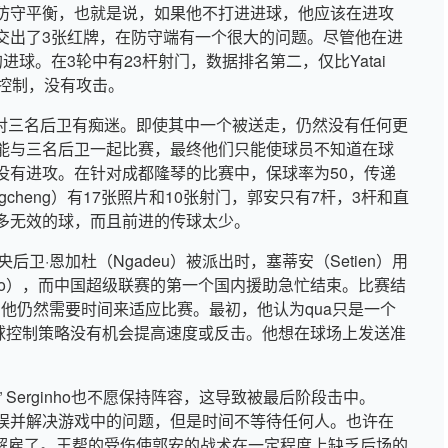
防守平衡，也就是说，如果他不打进进球，他应该在进攻
交出了3张红牌，在防守端有一个很大的问题。尽管他在进
球。在3轮中有23杆射门，数据排名第二，仅比Yatai
和控制，没有攻击。
en）对三名后卫有痴迷。即使其中一个被送走，仍然没有任何更
能与三名后卫一起比赛，最终他们只能使球员不知道在球
没有进攻。在针对成都隆琴的比赛中，保球率为50，传递
ngcheng）有17张照片和10张射门，郭安只有7杆，3杆和直
多无效的球，而且前进的传球太少。
央后卫·恩加杜（Ngadeu）被派出时，塞蒂安（Setien）用
rgio），而中国超级联赛的第一个国内援助急忙结束。比赛结
rd认为他仍然需要时间来适应比赛。最初，他认为qua只是一个
的球控制策略没有机会提高速度或反击。他想在球场上发送准
” Serginho也不愿保持阵容，这导致被最后阶段击中。
错误并解决游戏中的问题，但是时间不等待任何人。也许在
自己解雇了。王帮的受伤使郭安的战术在一定程度上缺乏后场的