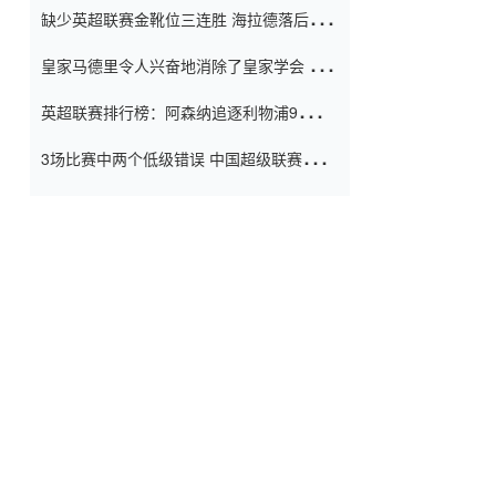
缺少英超联赛金靴位三连胜 海拉德落后6球
窗口
只有两个连续三个连续三靴
皇家马德里令人兴奋地消除了皇家学会 安
彭负责造成巨大的灾难！
英超联赛排行榜：阿森纳追逐利物浦9分 曼
联连续三件坏事
3场比赛中两个低级错误 中国超级联赛的前
守门员很老 是时候让位了 最好的继任者出
现