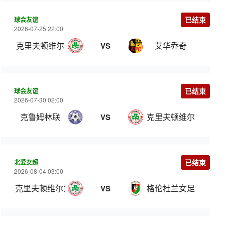
球会友谊
已结束
2026-07-25 22:00
克里夫顿维尔
艾华乔奇
VS
球会友谊
已结束
2026-07-30 02:00
克鲁姆林联
克里夫顿维尔
VS
北爱女超
已结束
2026-08-04 03:00
克里夫顿维尔女足
格伦杜兰女足
VS