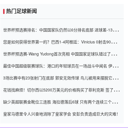
热门足球新闻
世界杯预选赛排名：中国国家队仍然以6分排名底部 进球差-13令人
震惊
您是如何获得世界第一的？巴西1-4阿根廷：Vinicius 0射击90分钟
内
世界杯预选赛-Wang Yudong首次亮相 中国国家足球队错过了世界
杯0-2
最佳中国超级联赛球队：港口的年轻球员在一场战斗中闻名 伊万放
弃了泰桑（Taishan）
3场比赛中有23张射门在底部 郭安无效传球 鸟儿被用来摆脱它
Setien痴迷于三名后卫
花钱找麻烦！切尔西以5200万美元的价格购买了菲利克斯 签了7年
并在半年内租了夏窗口
缺少英超联赛金靴位三连胜 海拉德落后6球 只有两个连续三个连续
三靴
皇家马德里令人兴奋地消除了皇家学会 安彭负责造成巨大的灾难！