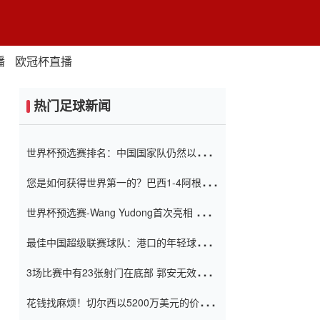
播
欧冠杯直播
热门足球新闻
世界杯预选赛排名：中国国家队仍然以6分
排名底部 进球差-13令人震惊
您是如何获得世界第一的？巴西1-4阿根
廷：Vinicius 0射击90分钟内
世界杯预选赛-Wang Yudong首次亮相 中国
国家足球队错过了世界杯0-2
最佳中国超级联赛球队：港口的年轻球员在
一场战斗中闻名 伊万放弃了泰桑
3场比赛中有23张射门在底部 郭安无效传球
（Taishan）
鸟儿被用来摆脱它 Setien痴迷于三名后卫
花钱找麻烦！切尔西以5200万美元的价格
购买了菲利克斯 签了7年 并在半年内租了夏