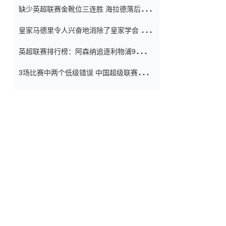
缺少英超联赛金靴位三连胜 海拉德落后6球
窗口
只有两个连续三个连续三靴
皇家马德里令人兴奋地消除了皇家学会 安
彭负责造成巨大的灾难！
英超联赛排行榜：阿森纳追逐利物浦9分 曼
联连续三件坏事
3场比赛中两个低级错误 中国超级联赛的前
守门员很老 是时候让位了 最好的继任者出
现