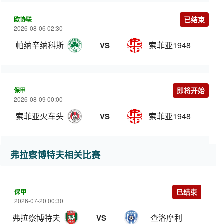
欧协联
已结束
2026-08-06 02:30
帕纳辛纳科斯
索菲亚1948
VS
保甲
即将开始
2026-08-09 00:00
索菲亚火车头
索菲亚1948
VS
弗拉察博特夫相关比赛
保甲
已结束
2026-07-20 00:30
弗拉察博特夫
查洛摩利
VS