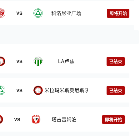
科洛尼亚广场
VS
即将开始
LA卢兹
VS
已结束
米拉玛米斯奥尼斯队
VS
已结束
塔古雷姆泊
VS
即将开始