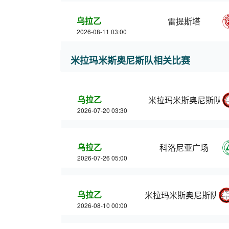
乌拉乙
雷提斯塔
2026-08-11 03:00
米拉玛米斯奥尼斯队相关比赛
乌拉乙
米拉玛米斯奥尼斯队
2026-07-20 03:30
乌拉乙
科洛尼亚广场
2026-07-26 05:00
乌拉乙
米拉玛米斯奥尼斯队
2026-08-10 00:00