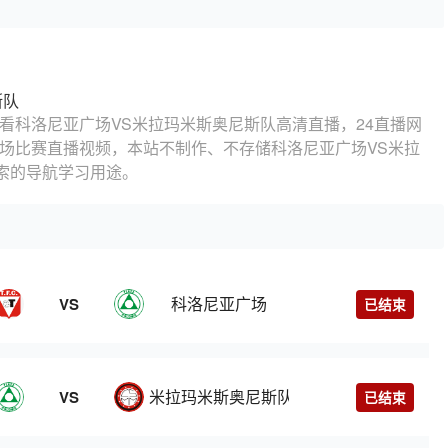
斯队
看科洛尼亚广场VS米拉玛米斯奥尼斯队高清直播，24直播网
现场比赛直播视频，本站不制作、不存储科洛尼亚广场VS米拉
索的导航学习用途。
科洛尼亚广场
VS
已结束
米拉玛米斯奥尼斯队
VS
已结束