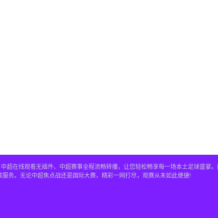
直播、中超在线观看无插件、中超赛事全程流畅转播，让您轻松畅享每一场本土足球盛宴
放服务。无论中超焦点战还是国际大赛，精彩一网打尽，观赛从未如此便捷!