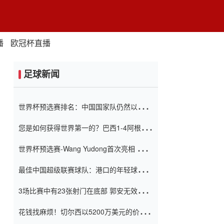
播
欧冠杯直播
足球新闻
世界杯预选赛排名：中国国家队仍然以6分
排名底部 进球差-13令人震惊
您是如何获得世界第一的？巴西1-4阿根
廷：Vinicius 0射击90分钟内
世界杯预选赛-Wang Yudong首次亮相 中国
国家足球队错过了世界杯0-2
最佳中国超级联赛球队：港口的年轻球员在
一场战斗中闻名 伊万放弃了泰桑
3场比赛中有23张射门在底部 郭安无效传球
（Taishan）
鸟儿被用来摆脱它 Setien痴迷于三名后卫
花钱找麻烦！切尔西以5200万美元的价格
购买了菲利克斯 签了7年 并在半年内租了夏