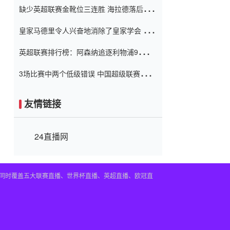
缺少英超联赛金靴位三连胜 海拉德落后6球
窗口
只有两个连续三个连续三靴
皇家马德里令人兴奋地消除了皇家学会 安
彭负责造成巨大的灾难！
英超联赛排行榜：阿森纳追逐利物浦9分 曼
联连续三件坏事
3场比赛中两个低级错误 中国超级联赛的前
守门员很老 是时候让位了 最好的继任者出
现
友情链接
24直播网
。同时覆盖五大联赛直播、世界杯直播、英超直播、欧冠直