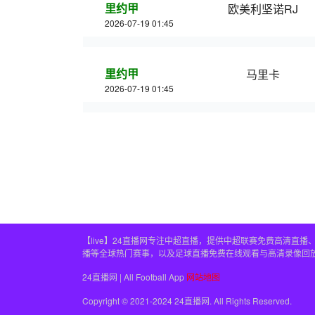
里约甲
欧美利坚诺RJ
2026-07-19 01:45
里约甲
马里卡
2026-07-19 01:45
【live】24直播网专注中超直播，提供中超联赛免费高清
播等全球热门赛事，以及足球直播免费在线观看与高清录像回
24直播网 | All Football App
网站地图
Copyright © 2021-2024 24直播网. All Rights Reserved.